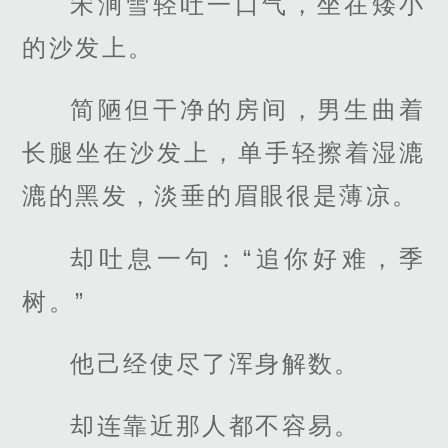
宋涧雪轻吐一口气，坐在矮小
的沙发上。
简陋但干净的房间，男生曲着
长腿坐在沙发上，单手轻擦着湿漉
漉的黑发，淡垂的眉眼很是薄凉。
却吐息一句：“追你好难，季
树。”
他己经使尽了浑身解数。
却连靠近那人都不容易。