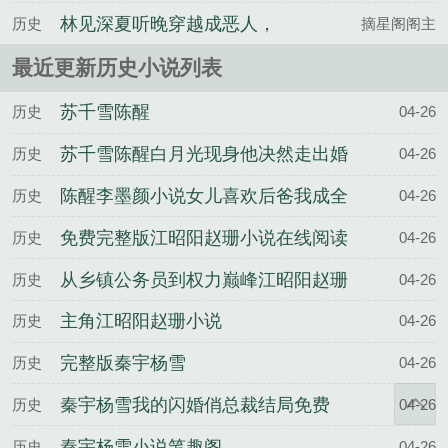
林见深夏听晚穿越成恶人，
历史
摘星阁阁主
我成了妹妹的救世主百度云
最近更新历史小说列表
苏千雪陈醒
历史
04-26
苏千雪陈醒白月光现身他决然走出婚
历史
04-26
姻围城
陈醒李墨颜小说女儿喜欢后爸我成全
历史
04-26
他们一家三口
免费完整版江昭阳赵珊小说在线阅读
历史
04-26
从乡镇公务员到权力巅峰江昭阳赵珊
历史
04-26
结局
主角江昭阳赵珊小说
历史
04-26
完整版秦宇杨雪
历史
04-26
秦宇杨雪我的闪婚俏总裁结局免费
历史
04-26
秦宇杨雪小说笔趣阁
历史
04-26