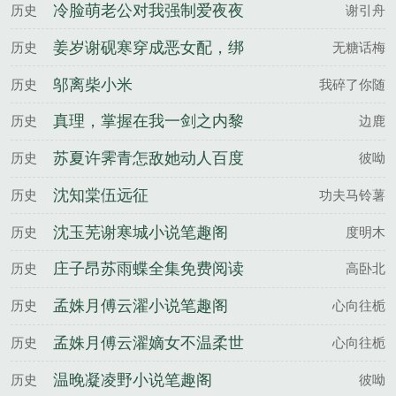
命，请让我从容赴死百度云
冷脸萌老公对我强制爱夜夜
历史
谢引舟
失控温窈谢宗浔全文完整版
姜岁谢砚寒穿成恶女配，绑
历史
无糖话梅
定阴湿反派黑化前百度云
邬离柴小米
历史
我碎了你随
真理，掌握在我一剑之内黎
历史
边鹿
扶不妄全文完整版
苏夏许霁青怎敌她动人百度
历史
彼呦
云
沈知棠伍远征
历史
功夫马铃薯
沈玉芜谢寒城小说笔趣阁
历史
度明木
庄子昂苏雨蝶全集免费阅读
历史
高卧北
孟姝月傅云濯小说笔趣阁
历史
心向往栀
孟姝月傅云濯嫡女不温柔世
历史
心向往栀
子他超爱百度云
温晚凝凌野小说笔趣阁
历史
彼呦