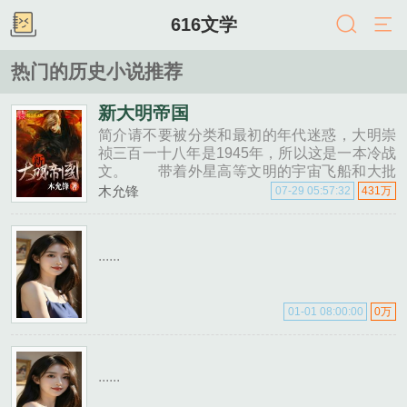
616文学
热门的历史小说推荐
新大明帝国
简介请不要被分类和最初的年代迷惑，大明崇
祯三百一十八年是1945年，所以这是一本冷战
文。 带着外星高等文明的宇宙飞船和大批
机器人士兵穿越抗战最后一刻。 南......
木允锋
07-29 05:57:32
431万
......
01-01 08:00:00
0万
......