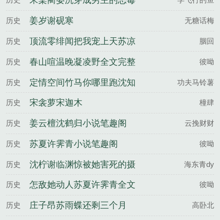
宋棠蔺晏沉穿成男主的恶毒
初恋，被亲哭百度云
姜岁谢砚寒
历史
无糖话梅
顶流零绯闻把我宠上天苏凉
历史
胭回
楚南佑全文完整版
春山喧温晚凝凌野全文完整
历史
彼呦
版
定情空间竹马你哪里跑沈知
历史
功夫马铃薯
棠伍远征全文完整版
宋衾萝宋迦木
历史
橦肆
姜云檀沈鹤归小说笔趣阁
历史
云挽财财
苏夏许霁青小说笔趣阁
历史
彼呦
沈柠谢临渊惊被她害死的摄
历史
海东青dy
政王也重生了百度云
怎敌她动人苏夏许霁青全文
历史
彼呦
完整版
庄子昂苏雨蝶还剩三个月
历史
高卧北