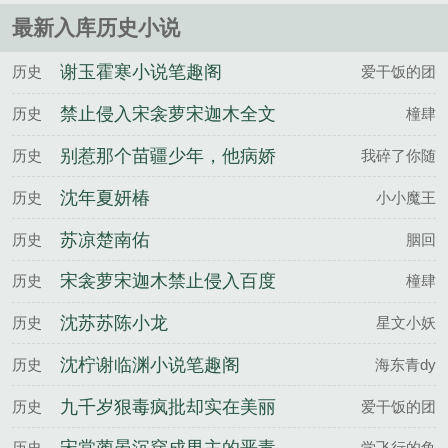
最新入库历史小说
谢玉霍寒小说笔趣阁
历史
爱干饭的团
禁止侵入宋衾萝宋迦木全文
历史
橦肆
完整版
别惹那个苗疆少年，他病娇
历史
我碎了你随
又变态邬离柴小米全文完整
沈年夏妍椿
历史
小小魔王
版
苏凉楚南佑
历史
胭回
宋衾萝宋迦木禁止侵入百度
历史
橦肆
云
沈苏苏陈小龙
历史
星文小妖
沈柠谢临渊小说笔趣阁
历史
海东青dy
九千岁狠毒疯批却实在美丽
历史
爱干饭的团
谢玉霍寒全文完整版
历史
学飞行的鱼