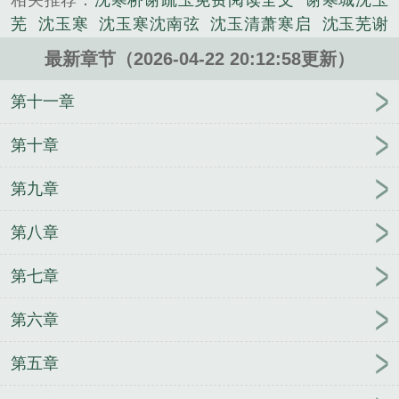
相关推荐：
沈寒桥谢疏玉免费阅读全文
谢寒城沈玉
芜
沈玉寒
沈玉寒沈南弦
沈玉清萧寒启
沈玉芜谢
寒城全文免费阅读
沈玉芜谢寒城度明木
谢寒城沈玉
最新章节（2026-04-22 20:12:58更新）
芜免费阅读
沈玉枝谢景寒
沈玉蓉 谢衍之
沈玉芜
沈玦谢惊澜
沈玉倾谢孤白
谢寒城
第十一章
第十章
第九章
第八章
第七章
第六章
第五章