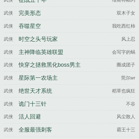
征战五千年
完美形态
武侠
双木子女
吞噬星空
武侠
我吃西红柿
时空之头号玩家
武侠
风上忍
主神降临英雄联盟
武侠
会写字的蜗
快穿之拯救黑化boss男主
武侠
圈成团子
星际第一农场主
武侠
莞尔wr
绝世天才系统
武侠
稻草也疯狂
诡门十三针
武侠
不谷
活人回避
武侠
风尘散人
全服最强刺客
武侠
霸王十三