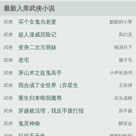
最新入库武侠小说
买个女鬼当老婆
武侠
默默的小草
超人漫威历险记
武侠
凤幻灵
变身二次元萌妹
武侠
镜湖月下
老宅
武侠
傻子毛
茅山术之捉鬼高手
武侠
小声长谈书
我合成了全世界（弃星生
武侠
王自律
存：相同垃圾合成全新装
重生归来唯我魔尊
武侠
石头成精
备）
穿越被活埋，我反手拨打报
武侠
苏不裁
警电话
鬼灵神偷
武侠
醉笑金
武侠
维斯特帕列