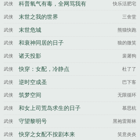
科普氧气有毒，全网骂我有
武侠
快乐活肥宅
病
末世之我的世界
武侠
三舍堂
末世危城
武侠
熊猫快跑
和衰神同居的日子
武侠
狼的微笑
诸天投影
武侠
裴屠狗
快穿：女配，冷静点
武侠
杜了了
逆时空成圣
武侠
巴下客
筑梦空间
武侠
无限循环
和女上司荒岛求生的日子
武侠
慕思杭
守望黎明号
武侠
黑袍雷斯林
快穿之女配不按剧本来
武侠
笑意炎炎