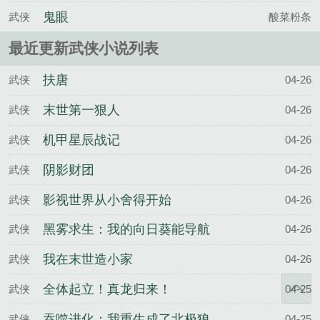
鬼眼
武侠
酸菜粉条
最近更新武侠小说列表
扶唐
武侠
04-26
末世第一狠人
武侠
04-26
机甲星辰战记
武侠
04-26
阴影财团
武侠
04-26
影视世界从小舍得开始
武侠
04-26
黑雾求生：我的向日葵能导航
武侠
04-26
我在末世造小家
武侠
04-26
全体起立！真龙归来！
武侠
04-25
吞噬进化：我重生成了北极狼
武侠
04-25