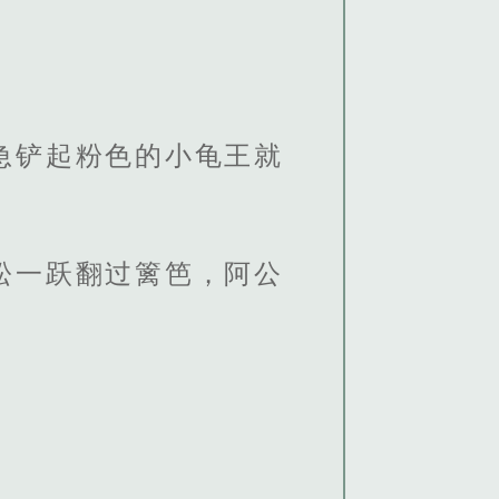
急铲起粉色的小龟王就
松一跃翻过篱笆，阿公