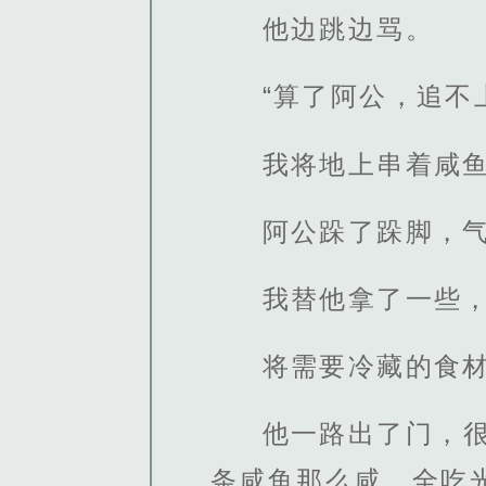
他边跳边骂。
“算了阿公，追不
我将地上串着咸
阿公跺了跺脚，
我替他拿了一些
将需要冷藏的食
他一路出了门，
条咸鱼那么咸，全吃