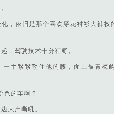
竖。
变化，依旧是那个喜欢穿花衬衫大裤衩
飞起，驾驶技术十分狂野。
，一手紧紧勒住他的腰，面上被青梅
粉色的车啊？”
耳边大声嘶吼。