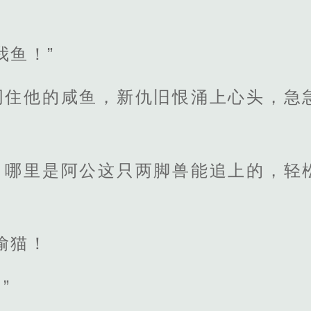
。
我鱼！”
叼住他的咸鱼，新仇旧恨涌上心头，急
，哪里是阿公这只两脚兽能追上的，轻
偷猫！
”