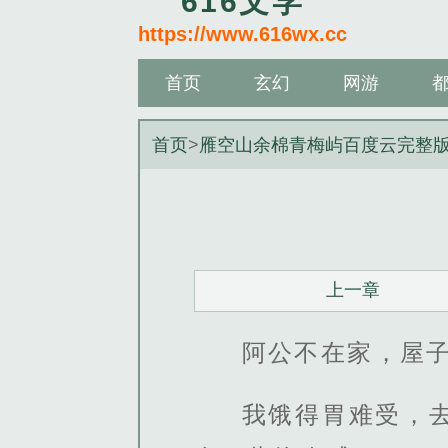
616文学
https://www.616wx.cc
首页
玄幻
网游
首页
>
雁空山余棉青梅屿百度云完整
上一章
阿公不在家，屋
我饿得胃难受，