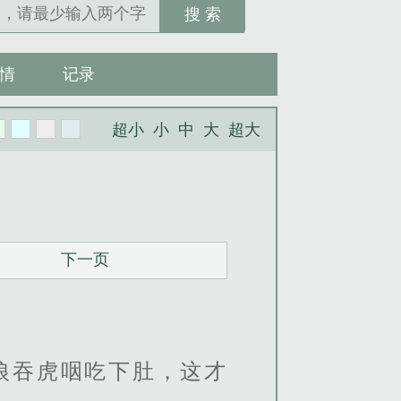
搜 索
情
记录
超小
小
中
大
超大
下一页
。
狼吞虎咽吃下肚，这才