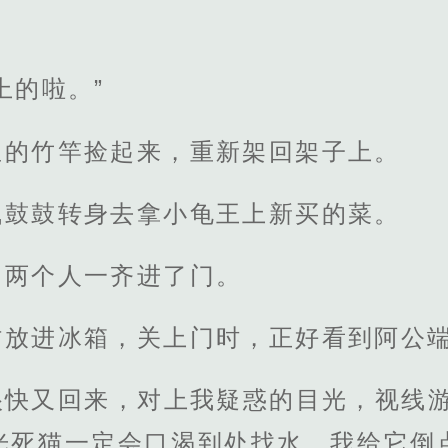
上的啦。”
鱼的竹竿捡起来，重新架回架子上。
气鼓鼓转身去拿小龟王上新买的菜。
，两个人一齐进了门。
材放进冰箱，关上门时，正好看到阿公
很快又回来，对上我疑惑的目光，视线游
光死猫一定会口渴到处找水，我给它倒