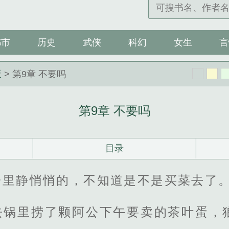
都市
历史
武侠
科幻
女生
言
版
> 第9章 不要吗
第9章 不要吗
目录
子里静悄悄的，不知道是不是买菜去了
去锅里捞了颗阿公下午要卖的茶叶蛋，