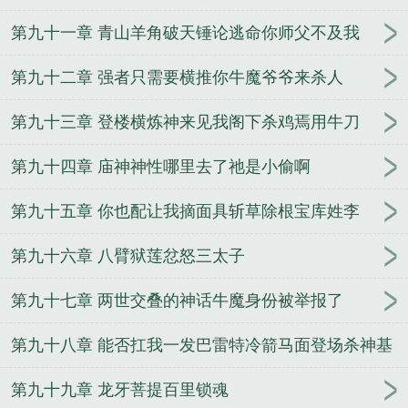
第九十一章 青山羊角破天锤论逃命你师父不及我
第九十二章 强者只需要横推你牛魔爷爷来杀人
第九十三章 登楼横炼神来见我阁下杀鸡焉用牛刀
第九十四章 庙神神性哪里去了祂是小偷啊
第九十五章 你也配让我摘面具斩草除根宝库姓李
第九十六章 八臂狱莲忿怒三太子
第九十七章 两世交叠的神话牛魔身份被举报了
第九十八章 能否扛我一发巴雷特冷箭马面登场杀神基
第九十九章 龙牙菩提百里锁魂