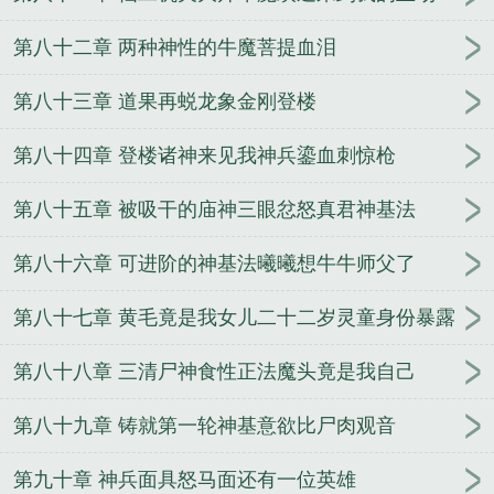
第八十二章 两种神性的牛魔菩提血泪
第八十三章 道果再蜕龙象金刚登楼
第八十四章 登楼诸神来见我神兵鎏血刺惊枪
第八十五章 被吸干的庙神三眼忿怒真君神基法
第八十六章 可进阶的神基法曦曦想牛牛师父了
第八十七章 黄毛竟是我女儿二十二岁灵童身份暴露
第八十八章 三清尸神食性正法魔头竟是我自己
第八十九章 铸就第一轮神基意欲比尸肉观音
第九十章 神兵面具怒马面还有一位英雄