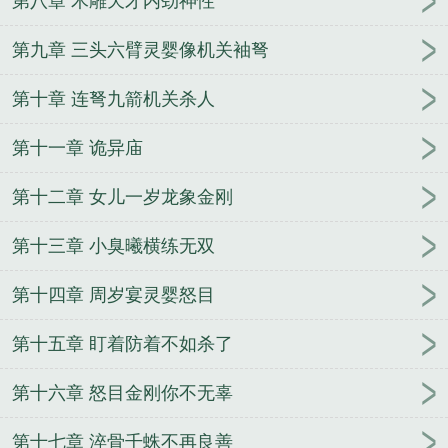
第八章 木雕天才内劲神性
你长生境界
为父只想静静看着你长生奇书网
为父只
想静静看着你长生原著
为父只想静静看着你长生免
第九章 三头六臂灵婴像机关袖弩
费全文阅读5200
第十章 连弩九箭机关杀人
第十一章 诡异庙
第十二章 女儿一岁龙象金刚
第十三章 小臭曦横练无双
第十四章 周岁宴灵婴怒目
第十五章 盯着防着不如杀了
第十六章 怒目金刚你不无辜
第十七章 淬骨千蛛不再良善