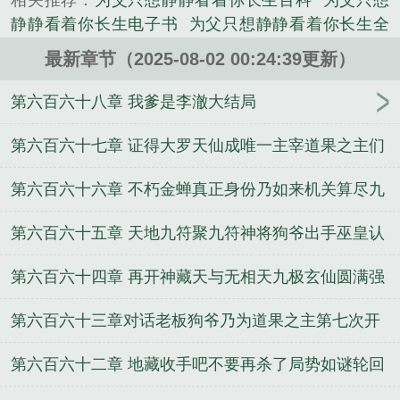
相关推荐：
为父只想静静看着你长生百科
为父只想
幻类小说。
静静看着你长生电子书
为父只想静静看着你长生全
文在线
为父只想静静看着你长生在线阅读
为父只想
最新章节（2025-08-02 00:24:39更新）
静静看着你长生全本完结免费
为父只想静静看着你
长生最新章节在线阅读
为父只想静静看着你长生免
第六百六十八章 我爹是李澈大结局
费
为父只想静静看着你长生笔趣阁无错版
为父只想
静静看着你长生起点中文网
为父只想静静看着你长
第六百六十七章 证得大罗天仙成唯一主宰道果之主们
生不老
为父只想静静看着你长生全本免费
为父只想
析出道果的原因
第六百六十六章 不朽金蝉真正身份乃如来机关算尽九
静静看着你长生最新章节
为父只想静静看着你长生
无防盗
为父只想静静看着你长生 笔趣阁
为父只想
符圆满铡刀斩天
第六百六十五章 天地九符聚九符神将狗爷出手巫皇认
静静看着你长生起点
为父只想静静看着你长生TXT免
费
为父只想静静看着你长生无弹窗最新章节
为父只
出地狱主宰
第六百六十四章 再开神藏天与无相天九极玄仙圆满强
想静静看着你长生txt全文免费阅读
为父只想静静看
着你长生免费阅读
为父只想静静看着你长生老板是
者齐至阻蜕天仙
第六百六十三章对话老板狗爷乃为道果之主第七次开
谁
为父只想静静看着你长生笔趣阁无弹窗
为父只想
静静看着你长生不老歌词
为父只想静静看着你长生
天斩出天仙路
第六百六十二章 地藏收手吧不要再杀了局势如谜轮回
TXT百度
为父只想静静看着你长生全文免费阅读
为