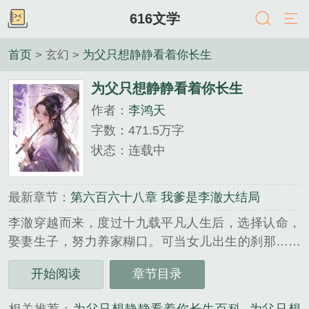
616文学
首页
> 玄幻 >
为父只想静静看着你长生
为父只想静静看着你长生
作者：
李鸿天
字数：471.5万字
状态：连载中
最新章节：
第六百六十八章 我爹是李澈大结局
李澈穿越而来，度过十九载平凡人生后，选择认命，
娶妻生子，努力养家糊口。可当女儿出生的刹那……
父凭女贵，人生不再平凡。女儿平安出生，你获得道
开始阅读
章节目录
果…...
《为父只想静静看着你长生》是李鸿天精心创作的玄