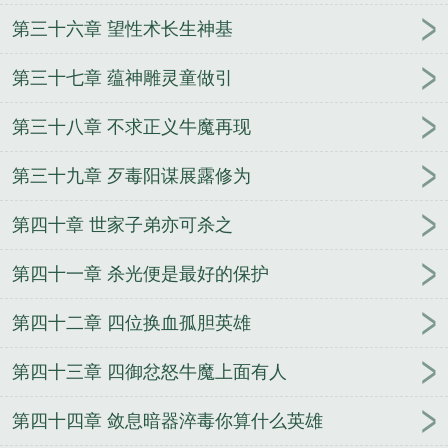
第三十六章 望性术长生神基
第三十七章 蕴神雕灵童做引
第三十八章 不求正义牛魔再现
第三十九章 歹毒阳谋展露修为
第四十章 世家子弟亦可杀之
第四十一章 杀光便是最好的保护
第四十二章 四位换血孤胆英雄
第四十三章 四御忿怒牛魔上面有人
第四十四章 敛息暗器淬毒你算什么英雄