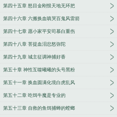
第四十五章 怒目金刚恨天地无环把
第四十六章 六搬换血嗔哭百鬼风雷箭
第四十七章 愿小家平安司慕白重伤
第四十八章 菩提血泪忿怒弥陀
第四十九章 城主征调神捕好香
第五十章 神性互噬曦曦的头号黑粉
第五十一章 换血圆满化境白虎乱风
第五十二章 吃饵牛魔是专业的
第五十三章 自救的鱼饵捕蝉的螳螂