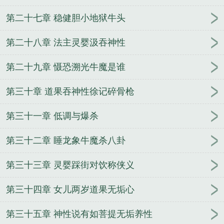
第二十七章 稳健胆小地狱牛头
第二十八章 法主灵婴汲吞神性
第二十九章 慑恐溯光牛魔是谁
第三十章 道果吞神性徐记碎骨枪
第三十一章 低调与爆杀
第三十二章 睡龙象牛魔杀八卦
第三十三章 灵婴踩街对饮称侠义
第三十四章 女儿两岁道果无垢心
第三十五章 神性说有如菩提无垢养性