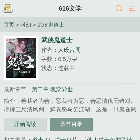
616文学
首页
> 科幻 >
武侠鬼道士
武侠鬼道士
作者：
人氐言周
字数：0.5万字
状态：连载中
最新章节：
第二章 魂穿异世
简介：善我者为善，恶我者为恶，善恶情仇无错对。
愿持三尺清风剑，鲜衣怒马笑江湖。这是一只鬼在武
侠世界中顶着道士的外皮行走的故事……...
开始阅读
章节目录
《武侠鬼道士》是人氐言周精心创作的科幻类小说。