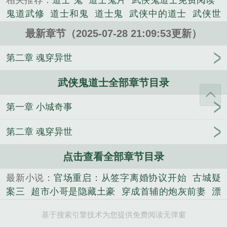
相关推荐：
道士 鬼
道士鬼片
武侠鬼道士免费阅读
鬼道武修
道士和鬼
道士鬼
武侠中的道士
武侠世
界鬼道士
武侠鬼道士.安装入口.cc
武侠鬼道士txt
最新章节（2025-07-28 21:09:53更新）
武侠的道士
武侠鬼道士TXT
武侠 道士
武侠鬼道士
人氐言周
武侠道士类
武侠之鬼道士
鬼道武修全
第二章 魂穿异世
集
道士武侠
鬼片道士
武侠鬼道士百度百科
道士
武侠鬼道士全部章节目录
与鬼的
道士和鬼斗法的鬼片
鬼道武修全文免费阅
读
道士和鬼的
道士鬼动画
武侠世界鬼道上
武侠
第一章 小城奇事
世界道士的
道士艳鬼
武侠道士
鬼和道士的
武侠
鬼道士好看吗
道士武侠电影
武侠鬼道士笔趣阁
鬼x
第二章 魂穿异世
道士
鬼道士电影
道士鬼片大全
道士和鬼斗法的电
影
武侠鬼道士123
道士鬼道
道士鬼排行榜前十名
点击查看全部章节目录
道士的鬼片
道士鬼怪类排行榜
鬼道士是什么意思
最新小说：
官场重启：从签字离婚协议开始
古城疑
案三
超市小哥是隐藏土豪
穿成首辅的炮灰前妻
漂
亮哥哥住隔壁
给快死的凶兽冲喜后
幽明山西仙泽
基于搜索引擎技术为您提供免费阅读无弹窗
校
重生之富甲一方
凶案局中局
全能弃少
心机婢