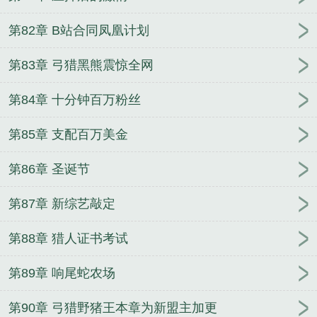
第82章 B站合同凤凰计划
第83章 弓猎黑熊震惊全网
第84章 十分钟百万粉丝
第85章 支配百万美金
第86章 圣诞节
第87章 新综艺敲定
第88章 猎人证书考试
第89章 响尾蛇农场
第90章 弓猎野猪王本章为新盟主加更