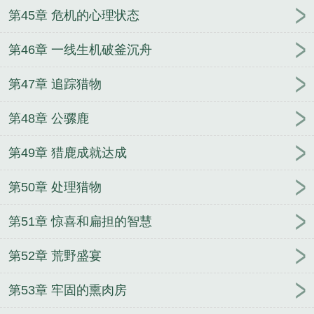
第45章 危机的心理状态
第46章 一线生机破釜沉舟
第47章 追踪猎物
第48章 公骡鹿
第49章 猎鹿成就达成
第50章 处理猎物
第51章 惊喜和扁担的智慧
第52章 荒野盛宴
第53章 牢固的熏肉房