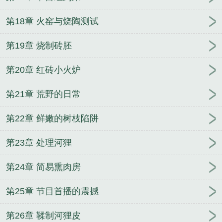
第18章 火窑与烧陶测试
第19章 烧制砖胚
第20章 红砖小火炉
第21章 荒野的日常
第22章 鲜嫩的树枝陷阱
第23章 处理河狸
第24章 简易熏肉房
第25章 节目首播的震撼
第26章 鞣制河狸皮