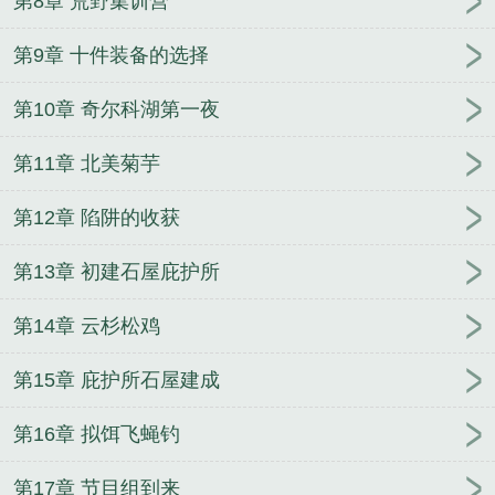
第8章 荒野集训营
第9章 十件装备的选择
第10章 奇尔科湖第一夜
第11章 北美菊芋
第12章 陷阱的收获
第13章 初建石屋庇护所
第14章 云杉松鸡
第15章 庇护所石屋建成
第16章 拟饵飞蝇钓
第17章 节目组到来