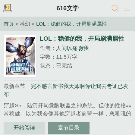
616文学
首页
> 科幻 >
LOL：稳健的我，开局刷满属性
LOL：稳健的我，开局刷满属性
作者：
人间以痛吻我
字数：11.5万字
状态：已完结
最新章节：
完本感言新书我天师啊你让我去考证已发
布
穿越S5，陆沉开局觉醒联盟之神系统。但他的性格非
常稳健。以为我会像其他穿越者前辈一样，急吼吼的
就开始打比赛？NO！我要苟住，先把属性加满再说！
开始阅读
章节目录
终于，两年过去......【叮！系统提示！宿主全属性已