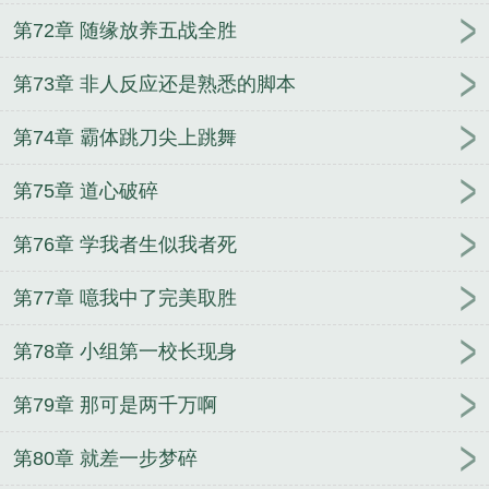
第72章 随缘放养五战全胜
第73章 非人反应还是熟悉的脚本
第74章 霸体跳刀尖上跳舞
第75章 道心破碎
第76章 学我者生似我者死
第77章 噫我中了完美取胜
第78章 小组第一校长现身
第79章 那可是两千万啊
第80章 就差一步梦碎