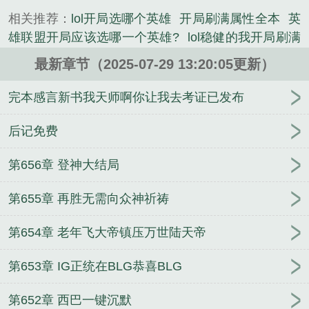
满，...
相关推荐：
lol开局选哪个英雄
开局刷满属性全本
英
《LOL：稳健的我，开局刷满属性》是人间以痛吻我
雄联盟开局应该选哪一个英雄?
lol稳健的我开局刷满
精心创作的科幻类小说。
属性全文免费阅读
开局刷满属性TXT
开局刷满属性
最新章节（2025-07-29 13:20:05更新）
笔趣阁免费阅读
英雄联盟开局后怎么选铭文
开局刷
满属性笔趣阁在线
开局刷满属性笔趣阁免费阅读无
完本感言新书我天师啊你让我去考证已发布
弹窗
开局刷满属性最新章节
lol稳健的我开局刷满属
性笔趣阁
lol稳健的我开局刷满属性全文阅读免费
英
后记免费
雄联盟开局怎么走
lol开局出什么
开局刷满属性奇书
第656章 登神大结局
网
lol开局英雄
lol快速刷满全英雄
开局刷满属性笔
趣阁无错版
开局刷满属性笔趣阁txt
开局刷满属性
第655章 再胜无需向众神祈祷
TXT免费
lol开局怎么玩
开局刷满属性 人间以痛吻
我
开局刷满属性陆沉
lol开局多少血
开局刷满属性
第654章 老年飞大帝镇压万世陆天帝
完结免费
开局刷满属性顶点中文
开局刷满属性无弹
窗免费
开局刷满属性手打无错字版
开局刷满属性全
第653章 IG正统在BLG恭喜BLG
集txt免费
lol开局基础金币是多少
lol开局装备
英雄
联盟英雄开局多少血
英雄联盟开局出装
开局刷满属
第652章 西巴一键沉默