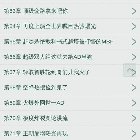
第63章 顶级套路拿来吧你
第64章 再度上演全世界瞩目热诚曙光
第65章 赶尽杀绝教科书式越塔被打懵的MSF
第66章 超级双人组这就去给AD当狗
第67章 轻取首胜轮到哥们儿我火了
第68章 空降热搜捡到鬼了
第69章 火爆外网世一AD
第70章 极度炸裂舆论洪流
第71章 王朝崩塌曙光再现