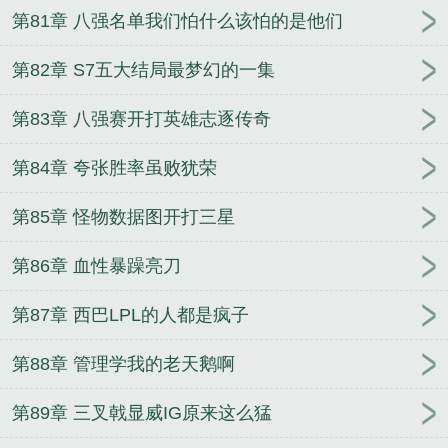
第81章 八强名单我们怕什么该怕的是他们
第82章 S7五大结局最梦幻的一集
第83章 八强赛开打英雄志逐传奇
第84章 夸张胜率虽败犹荣
第85章 怪物数据图开打三星
第86章 血性暴躁亮刀
第87章 西巴LPL的人都是疯子
第88章 管理学我的老天鹅啊
第89章 三叉戟显威IG原来这么猛