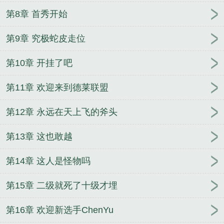
沉LOL稳健的我开局刷满属性
开局刷满属性无删减全
第8章 首秀开始
文免费阅读
开局刷满属性最新章节更新
开局刷满属
性笔趣阁无弹窗
开局刷满属性笔趣阁
开局刷满属性
第9章 究极蛇皮走位
(陆沉)
英雄联盟之开局满级
lol开局说的什么
lol稳
第10章 开挂了吧
健的我开局刷满属性听书
开局刷满属性无弹窗
开局
刷满属性无删减版在线阅读
开局刷满属性精校版
开
第11章 欢迎来到德莱联盟
局刷满属性笔趣阁最新
lol稳健的我开局刷满属性TXT
免费
lol稳健的我开局刷满属性全文免费
英雄联盟开
第12章 永远在天上飞的斧头
局必拿一血
开局刷满属性最新章节在线阅读
开局刷
满属性笔趣阁最新章节
lol稳健的我
开局刷满属性精
第13章 这也敢越
校版免费
新手lol开局时天赋在哪选择
开局刷满属性
全本完结免费
开局刷满属性全本免费
英雄联盟开局
第14章 这人是怪物吗
买什么好
开局刷满属性完整版免费
第15章 二级就死了十级才埋
第16章 欢迎新选手ChenYu