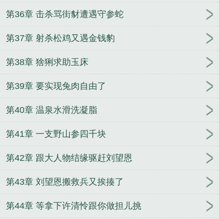
第36章 击杀骂街豺遭遇守参蛇
第37章 射杀松鸡又遇金钱豹
第38章 猞猁求助玉床
第39章 要实现兔肉自由了
第40章 温泉水滑洗凝脂
第41章 一支野山参四千块
第42章 跟大人物结缘驱赶刘望恩
第43章 刘望恩搬救兵又挨揍了
第44章 等拿下许清怜跟你做担儿挑