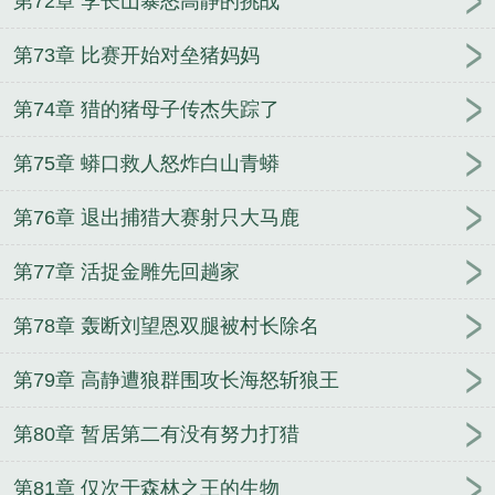
第72章 李长山暴怒高静的挑战
第73章 比赛开始对垒猪妈妈
第74章 猎的猪母子传杰失踪了
第75章 蟒口救人怒炸白山青蟒
第76章 退出捕猎大赛射只大马鹿
第77章 活捉金雕先回趟家
第78章 轰断刘望恩双腿被村长除名
第79章 高静遭狼群围攻长海怒斩狼王
第80章 暂居第二有没有努力打猎
第81章 仅次于森林之王的生物