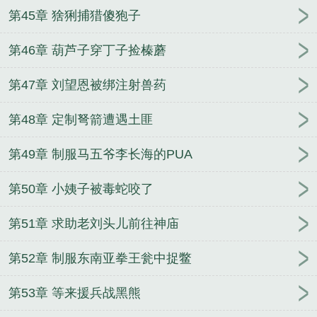
第45章 猞猁捕猎傻狍子
第46章 葫芦子穿丁子捡榛蘑
第47章 刘望恩被绑注射兽药
第48章 定制弩箭遭遇土匪
第49章 制服马五爷李长海的PUA
第50章 小姨子被毒蛇咬了
第51章 求助老刘头儿前往神庙
第52章 制服东南亚拳王瓮中捉鳖
第53章 等来援兵战黑熊