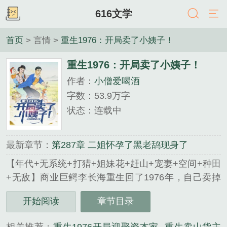
616文学
首页
> 言情 >
重生1976：开局卖了小姨子！
重生1976：开局卖了小姨子！
作者：
小僧爱喝酒
字数：53.9万字
状态：连载中
最新章节：
第287章 二姐怀孕了黑老鸹现身了
【年代+无系统+打猎+姐妹花+赶山+宠妻+空间+种田
+无敌】商业巨鳄李长海重生回了1976年，自己卖掉
小姨子，逼得老婆上吊自尽的那一天！重活一世，他
开始阅读
章节目录
发誓一定要扭转命运，弥补上一世的遗憾，加倍的补
偿老婆孩子！为了改变穷困潦倒的生活，李长海开始