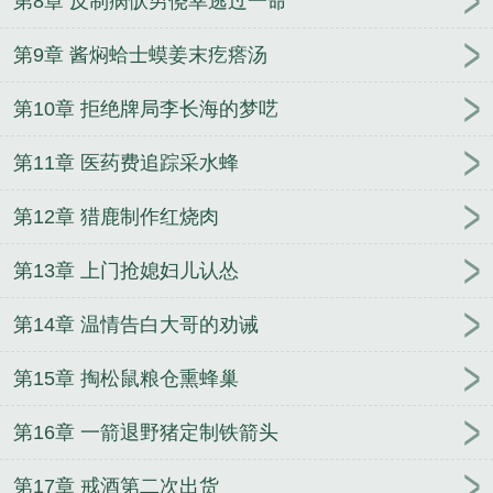
第8章 反制病恹男侥幸逃过一命
第9章 酱焖蛤士蟆姜末疙瘩汤
第10章 拒绝牌局李长海的梦呓
第11章 医药费追踪采水蜂
第12章 猎鹿制作红烧肉
第13章 上门抢媳妇儿认怂
第14章 温情告白大哥的劝诫
第15章 掏松鼠粮仓熏蜂巢
第16章 一箭退野猪定制铁箭头
第17章 戒酒第二次出货