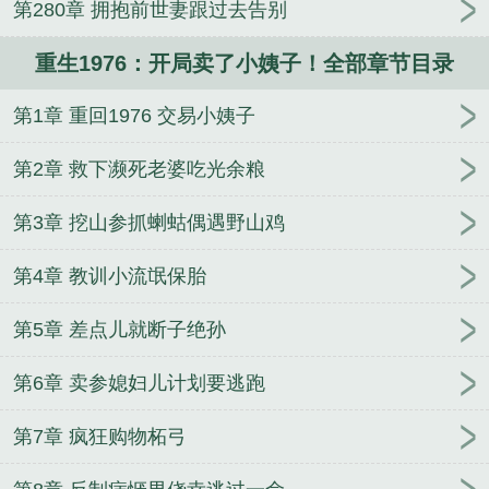
第280章 拥抱前世妻跟过去告别
重生1976：开局卖了小姨子！全部章节目录
第1章 重回1976 交易小姨子
第2章 救下濒死老婆吃光余粮
第3章 挖山参抓蝲蛄偶遇野山鸡
第4章 教训小流氓保胎
第5章 差点儿就断子绝孙
第6章 卖参媳妇儿计划要逃跑
第7章 疯狂购物柘弓