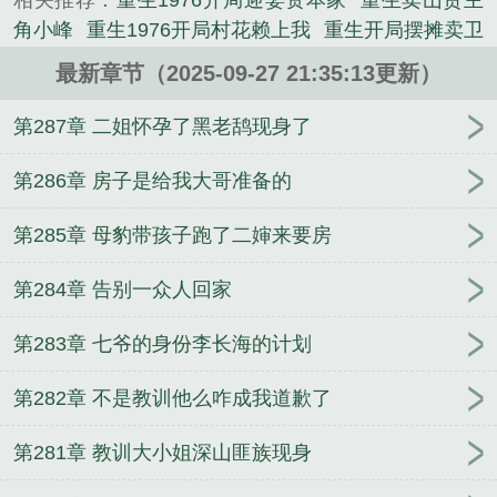
相关推荐：
重生1976开局迎娶资本家
重生卖山货主
进山挖参，顺便搞点儿蝲蛄、雪蛤、野鸡等小动物打
角小峰
重生1976开局村花赖上我
重生开局摆摊卖卫
打牙祭。杀野猪，斩恶狼，斗一斗熊瞎子；围野兔，
生巾
重生1976开局卖了小姨加料
重生开局卖工作
驯猞猁，熬一熬金脖雕！捕獾子，擒紫貂，战一战东
最新章节（2025-09-27 21:35:13更新）
重生1976开局赶山
重生1976年开局入伍的
重生
北虎；追狍子，寻松鼠，护一护梅花鹿！驱刺猬，猎
1976开局迎娶资本家小姐
重生1976开局赶山打猎
第287章 二姐怀孕了黑老鸹现身了
麝獐，搏一搏金钱豹；赶田鼠，擒飞龙，养一养野狐
重生1976开局接盘两姐妹
开局卖妻李胜短剧免费阅
狸！当然还有那满山的山货捡到手软：榛蘑、灵芝、
读全文
重生1976开局赶山林辰的
重生1976开局送
第286章 房子是给我大哥准备的
松茸、寒葱、柴胡、嗷嗷叫……李长海唯一的目标，
仨美女
开局卖小吃的
开局卖妻李胜免费阅读全文
就是吃顿热乎饭，眯眼晒暖阳，老婆孩子热炕头！...
第285章 母豹带孩子跑了二婶来要房
开局卖大了
开局接盘两姐妹
重生1976开局撕毁回城
《重生1976：开局卖了小姨子！》是小僧爱喝酒精心
令
重生1976开局迎娶
重生开局被卖她在七零杀疯
创作的言情类小说。
第284章 告别一众人回家
了
重生1976开局接盘两个女人
重生开局被卖她在七
零杀疯了全文免费阅读
重生1976开局摸鱼又捞
重生
第283章 七爷的身份李长海的计划
1976开局卖了小姨的TXT
第282章 不是教训他么咋成我道歉了
第281章 教训大小姐深山匪族现身