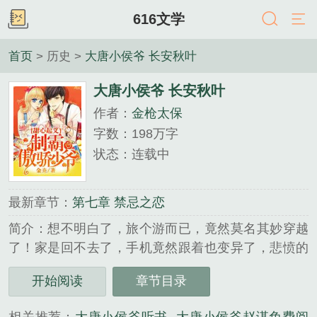
616文学
首页
> 历史 >
大唐小侯爷 长安秋叶
大唐小侯爷 长安秋叶
作者：
金枪太保
字数：198万字
状态：连载中
最新章节：
第七章 禁忌之恋
简介：想不明白了，旅个游而已，竟然莫名其妙穿越
了！家是回不去了，手机竟然跟着也变异了，悲愤的
倒霉蛋只能一步一步从秦岭深处走出。谁知倒霉的在
开始阅读
章节目录
渭水河边遇上刚刚被突厥打劫一空的倒霉李二。“陛
下，咱们格物吧？”“不行啊！朕的江山不稳，国力不