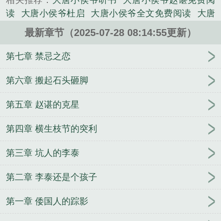
相关推荐：
大唐小侯爷听书
大唐小侯爷赵谌免费阅
济，民生困苦，朕还要灭突厥、平西域、征高句丽、
读
大唐小侯爷杜启
大唐小侯爷全文免费阅读
大唐
国内......
小侯爷 金枪太保txt
大唐小侯爷txt精校
大唐小侯爷
《大唐小侯爷 长安秋叶》是金枪太保精心创作的历史
最新章节（2025-07-28 08:14:55更新）
赵谌
大唐小侯爷免费阅读
大唐小侯爷TXT
大唐小
类小说。
侯爷笔趣阁
大唐极品小侯爷
大唐小侯爷罗毅
大唐
第七章 禁忌之恋
小侯爷请看
大唐小侯爷李长生
大唐小侯爷笔趣阁赵
谌
大唐小侯爷女主
穿越之大唐小侯爷
大唐小侯爷
第六章 搬起石头砸脚
赵堪
大唐小侯爷唐舟
大唐小侯爷颜如玉
大唐小侯
第五章 赵谌的克星
爷 金枪太保
大唐小侯爷在线全文免费阅读
大唐小
侯爷赵湛
大唐小侯爷顶点
大唐小侯爷无限
大唐小
第四章 横生枝节的突利
侯爷TXT全集
大唐小候
穿越大唐小侯爷
大唐小候
爷同人
大唐小侯爷txt
大唐之小侯爷
大唐小侯爷女
第三章 坑人的李泰
主有几个
大唐小侯爷全文
大唐小侯爷赵湛全文阅
读
大唐小侯爷唐宁
大唐小侯爷金枪太保
大唐小侯
第二章 李泰还是个孩子
爷 最新章节 无弹窗
穿越大唐之小侯爷
大唐小侯爷
在线阅读
重生大唐小侯爷
大唐小侯爷 长安秋叶
第一章 倭国人的踪影