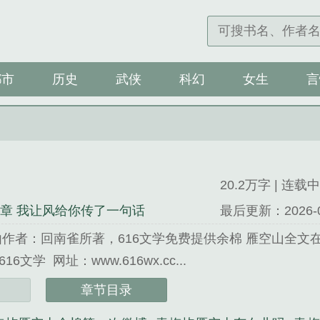
都市
历史
武侠
科幻
女生
言
20.2万字 | 连载中
3章 我让风给你传了一句话
最后更新：2026-04-
由作者：回南雀所著，616文学免费提供余棉 雁空山全文
文学 网址：www.616wx.cc...
》是回南雀精心创作的历史类小说。
章节目录