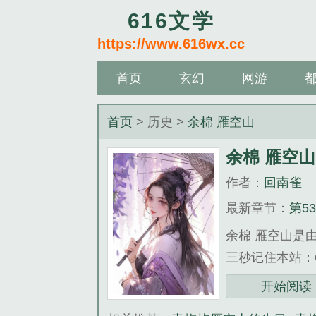
616文学
https://www.616wx.cc
首页
玄幻
网游
首页
> 历史 >
余棉 雁空山
余棉 雁空山
作者：
回南雀
最新章节：
第5
余棉 雁空山是
三秒记住本站：616
《余棉 雁空山
开始阅读