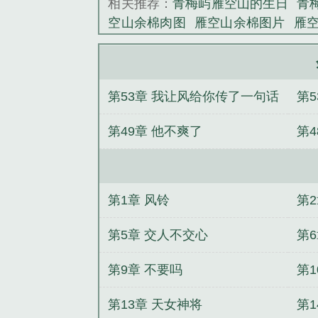
相关推荐：
青梅屿雁空山的生日
青
空山余棉肉图
雁空山余棉图片
雁
梅屿雁空山为什么挂风铃
第53章 我让风给你传了一句话
第
第49章 他不爽了
第4
第1章 风铃
第
第5章 交人不交心
第
第9章 不要吗
第
第13章 天女神将
第1