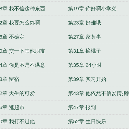
18章 我不信这种东西
第19章 你好啊小学弟
22章 我要怎么办啊
第23章 好难哦
6章 不确定
第27章 家务事
30章 交一下其他朋友
第31章 摘桃子
34章 你是不是不满意
第35章 24小时
8章 留宿
第39章 实习开始
42章 天生的可爱
第43章 他依然不信爱情指
博
6章 逛超市
第47章 报到
50章 我打不过他
第52章 生日快乐