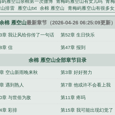
梅屿雁空山余棉第一次微博
青梅屿雁空山有女儿吗
青梅
空山排雷
雁空山txt
余棉 雁空山
青梅屿雁空山有很多女
余棉 雁空山
最新章节（2026-04-26 06:25:09更新
53章 我让风给你传了一句话
第52章 生日快乐
8章 信
第47章 报到
余棉 雁空山全部章节目录
2章 空山新雨晚来秋
第3章 好好努力
6章 遇到熟人
第7章 他或许不会看上我
10章 与世俗为敌
第11章 疼吗
4章 彩排
第15章 我可能出现幻觉了